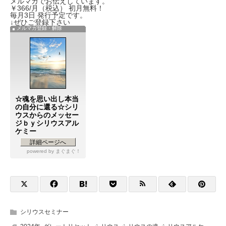
メルマガでお伝えしています。
￥366/月（税込） 初月無料！
毎月3日 発行予定です。
↓ぜひご登録下さい
メルマガ登録・解除
☆魂を思い出し本当
の自分に還る☆シリ
ウスからのメッセー
ジｂｙシリウスアル
ケミー
詳細ページへ
powered by
まぐまぐ！
シリウスセミナー