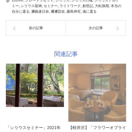
2024年
,
グレートリセット
,
シリウス
,
シリウスの魂
,
シリウスアルケ
ミー
,
シリウス龍神
,
セミナー
,
ライトワーク
,
創世記
,
大転換期
,
本当の
自分に還る
,
邇藝速日命
,
邇邇芸命
,
霧島神宮
,
魂に還る
前の記事
次の記事
関連記事
「シリウスセミナー」2021年
【軽井沢】「フラワーオブライ