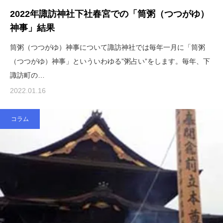
2022年諏訪神社下社春宮での「筒粥（つつがゆ）
神事」結果
筒粥（つつがゆ）神事について諏訪神社では毎年一月に「筒粥
（つつがゆ）神事」といういわゆる”粥占い”をします。毎年、下
諏訪町の…
2022.01.16
コラム