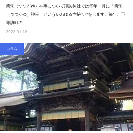
筒粥（つつがゆ）神事について諏訪神社では毎年一月に「筒粥
（つつがゆ）神事」といういわゆる”粥占い”をします。毎年、下
諏訪町の…
2023.01.16
コラム