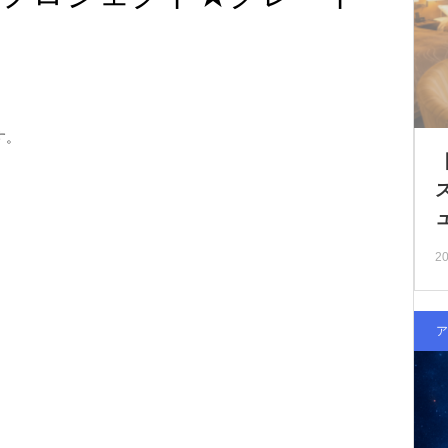
す。
20
ア