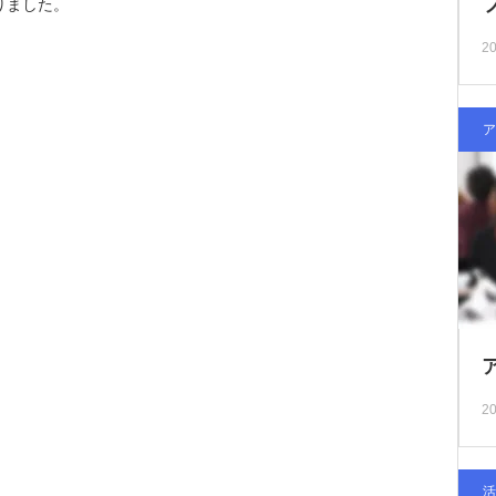
りました。
20
ア
20
活