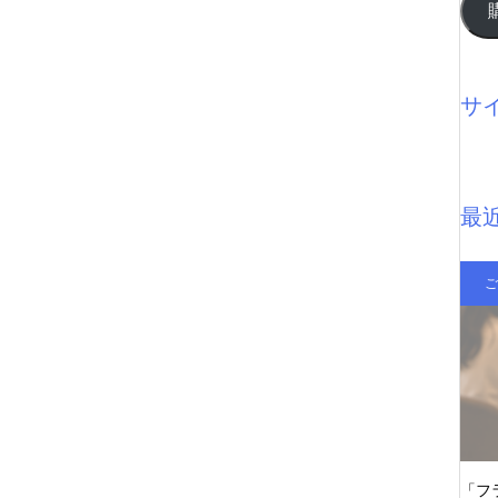
ア
ド
レ
ス
サ
最
ご
「フ