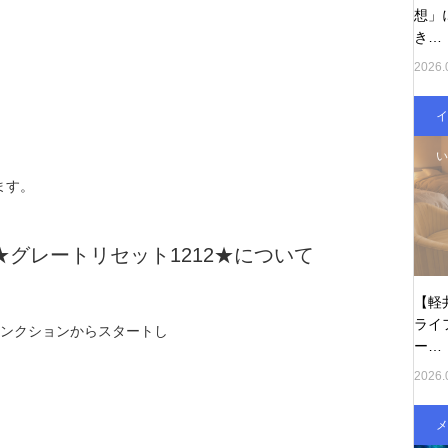
想」
き…
2026.
イ
い
ます。
グレートリセット1212★について
【軽
ライ
ジャンクションからスタートし
ー…
2026.
メ