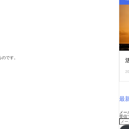
るのです。
20
最
メー
受信
メ
ー
ル