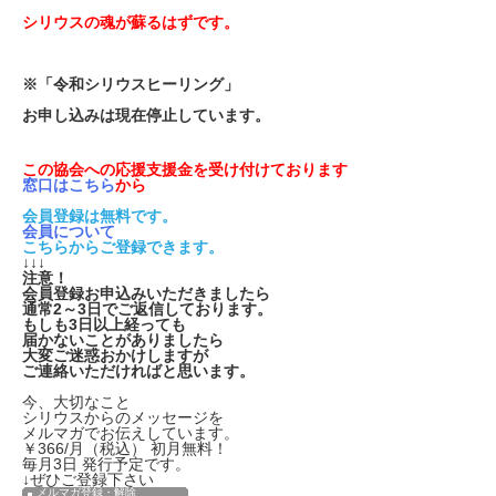
シリウスの魂が蘇るはずです。
※「令和シリウスヒーリング」
お申し込みは現在停止しています。
この協会への応援支援金を受け付けております
窓口はこちら
から
会員登録は無料です。
会員について
こちらからご登録できます。
↓↓↓
注意！
会員登録お申込みいただきましたら
通常2～3日でご返信しております。
もしも3日以上経っても
届かないことがありましたら
大変ご迷惑おかけしますが
ご連絡いただければと思います。
今、大切なこと
シリウスからのメッセージを
メルマガでお伝えしています。
￥366/月（税込） 初月無料！
毎月3日 発行予定です。
↓ぜひご登録下さい
メルマガ登録・解除