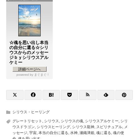
☆魂を思い出し本当
の自分に還る☆シリ
ウスからのメッセー
ジｂｙシリウスアル
ケミー
詳細ページへ
powered by
まぐまぐ！
シリウス・ヒーリング
グレートリセット
,
シリウス
,
シリウスの魂
,
シリウスアルケミー
,
シリ
ウスドラゴン
,
シリウスヒーリング
,
シリウス龍神
,
スピリチュアル
,
メ
ッセージ
,
宇宙
,
本当の自分に還る
,
水神
,
瀬織津姫
,
魂に還る
,
魂の使
命
,
魂を思い出す