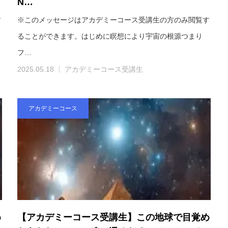
N…
す
※このメッセージはアカデミーコース受講生の方のみ閲覧す
フ
ることができます。はじめに瞑想により宇宙の根源つまり
フ…
2025.05.18
アカデミーコース受講生
アカデミーコース
め
【アカデミーコース受講生】この地球で目覚め